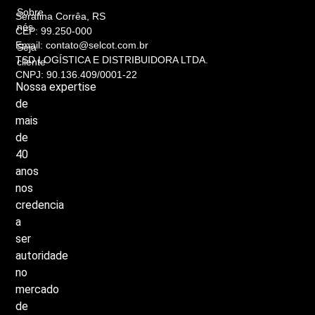
Sobre
Serafina Corrêa, RS
nós
CEP: 99.250-000
Email: contato@selcot.com.br
Seja
TSD LOGÍSTICA E DISTRIBUIDORA LTDA.
cliente
CNPJ: 90.136.409/0001-22
Nossa
expertise
de
mais
de
40
anos
nos
credencia
a
ser
autoridade
no
mercado
de