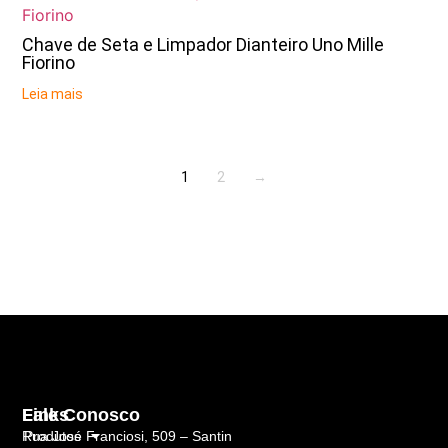
Chave de Seta e Limpador Dianteiro Uno Mille
Fiorino
Leia mais
1
2
→
Links
Fale Conosco
Rua José Franciosi, 509 – Santin
Produtos