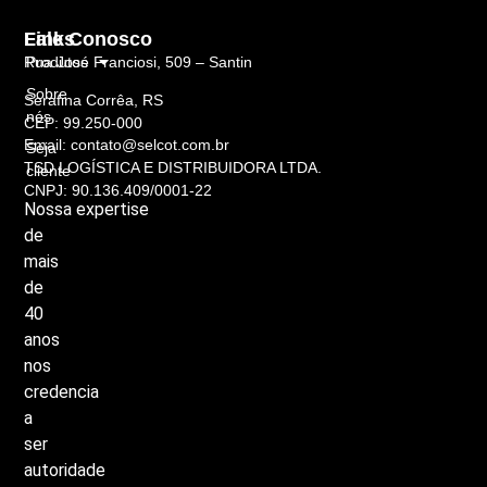
Links
Fale Conosco
Rua José Franciosi, 509 – Santin
Produtos
Sobre
Serafina Corrêa, RS
nós
CEP: 99.250-000
Email: contato@selcot.com.br
Seja
TSD LOGÍSTICA E DISTRIBUIDORA LTDA.
cliente
CNPJ: 90.136.409/0001-22
Nossa
expertise
de
mais
de
40
anos
nos
credencia
a
ser
autoridade