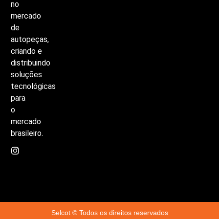
no
mercado
de
autopeças,
criando
e
distribuindo
soluções
tecnológicas
para
o
mercado
brasileiro.
Selcot © Todos os direitos reservados