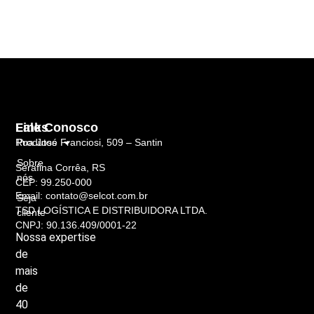
Links
Fale Conosco
Rua José Franciosi, 509 – Santin
Produtos
Sobre
Serafina Corrêa, RS
nós
CEP: 99.250-000
Email: contato@selcot.com.br
Seja
TSD LOGÍSTICA E DISTRIBUIDORA LTDA.
cliente
CNPJ: 90.136.409/0001-22
Nossa
expertise
de
mais
de
40