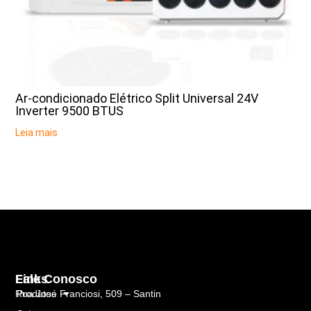
Ar-condicionado Elétrico Split Universal 24V
Inverter 9500 BTUS
Leia mais
Links
Fale Conosco
Rua José Franciosi, 509 – Santin
Produtos