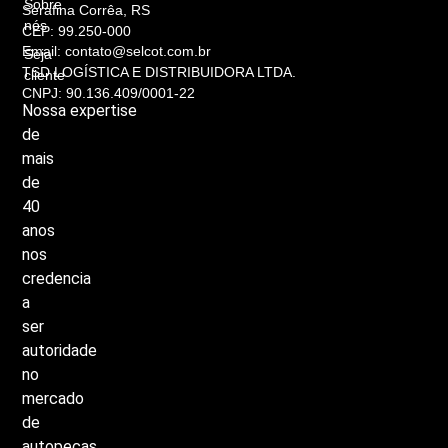
Sobre
Serafina Corrêa, RS
nós
CEP: 99.250-000
Email: contato@selcot.com.br
Seja
TSD LOGÍSTICA E DISTRIBUIDORA LTDA.
cliente
CNPJ: 90.136.409/0001-22
Nossa
expertise
de
mais
de
40
anos
nos
credencia
a
ser
autoridade
no
mercado
de
autopeças,