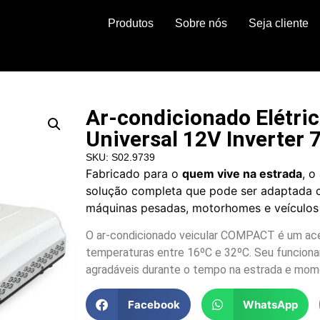
Produtos
Sobre nós
Seja cliente
Ar-condicionado Elétri
Universal 12V Inverter
SKU: S02.9739
Fabricado para o
quem vive na estrada
, o
solução completa que pode ser adaptada c
máquinas pesadas, motorhomes e veículos 
O ar-condicionado veicular COMPACT é um ace
temperaturas entre 16ºC e 32ºC. Seu funcion
agradáveis durante o tempo na estrada e mom
Facebook
WhatsApp