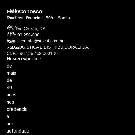
Links
Fale Conosco
Rua José Franciosi, 509 – Santin
Produtos
Sobre
Serafina Corrêa, RS
nós
CEP: 99.250-000
Email: contato@selcot.com.br
Seja
TSD LOGÍSTICA E DISTRIBUIDORA LTDA.
cliente
CNPJ: 90.136.409/0001-22
Nossa
expertise
de
mais
de
40
anos
nos
credencia
a
ser
autoridade