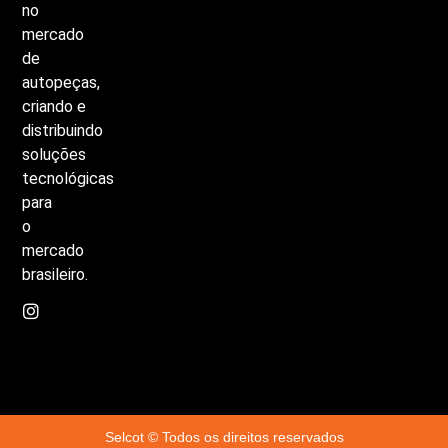
no
mercado
de
autopeças,
criando
e
distribuindo
soluções
tecnológicas
para
o
mercado
brasileiro.
Selcot © Todos os direitos reservados