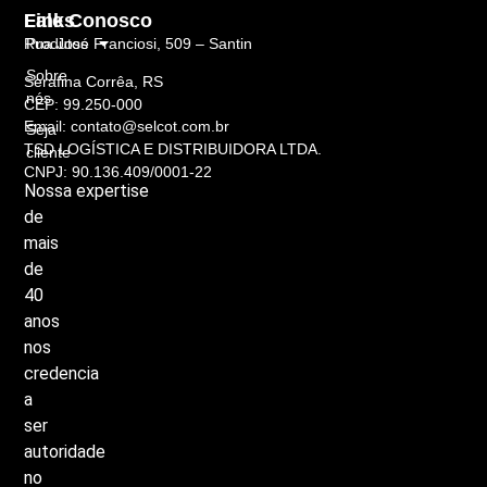
Links
Fale Conosco
Rua José Franciosi, 509 – Santin
Produtos
Sobre
Serafina Corrêa, RS
nós
CEP: 99.250-000
Email: contato@selcot.com.br
Seja
TSD LOGÍSTICA E DISTRIBUIDORA LTDA.
cliente
CNPJ: 90.136.409/0001-22
Nossa
expertise
de
mais
de
40
anos
nos
credencia
a
ser
autoridade
no