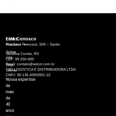
Links
Fale Conosco
Rua José Franciosi, 509 – Santin
Produtos
Sobre
Serafina Corrêa, RS
nós
CEP: 99.250-000
Email: contato@selcot.com.br
Seja
TSD LOGÍSTICA E DISTRIBUIDORA LTDA.
cliente
CNPJ: 90.136.409/0001-22
Nossa
expertise
de
mais
de
40
anos