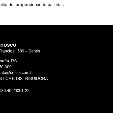
alidade, proporcionando partidas
onosco
ranciosi, 509 – Santin
orrêa, RS
50-000
tato@selcot.com.br
STICA E DISTRIBUIDORA
136.409/0001-22