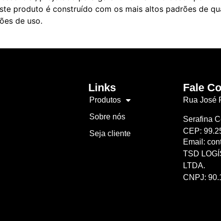
este produto é construído com os mais altos padrões de qu
ões de uso.
Links
Fale C
Produtos
Rua José F
Sobre nós
Serafina C
CEP: 99.2
Seja cliente
Email: con
TSD LOGÍ
LTDA.
CNPJ: 90.