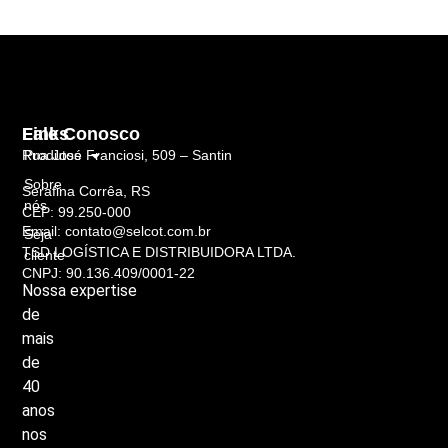
Links
Fale Conosco
Rua José Franciosi, 509 – Santin
Produtos
Sobre
Serafina Corrêa, RS
nós
CEP: 99.250-000
Email: contato@selcot.com.br
Seja
TSD LOGÍSTICA E DISTRIBUIDORA LTDA.
cliente
CNPJ: 90.136.409/0001-22
Nossa
expertise
de
mais
de
40
anos
nos