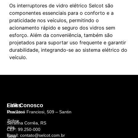
Os interruptores de vidro elétrico Selcot são
componentes essenciais para o conforto e a
praticidade nos veículos, permitindo o
acionamento rápido e seguro dos vidros sem
esforço. Além da conveniência, também são
projetados para suportar uso frequente e garantir
durabilidade, integrando-se ao sistema elétrico do
veículo.
Links
Fale Conosco
Rua José Franciosi, 509 – Santin
Produtos
Sobre
Serafina Corrêa, RS
nós
CEP: 99.250-000
Email: contato@selcot.com.br
Seja