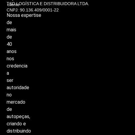
TSD LOGÍSTICA E DISTRIBUIDORA LTDA.
cliente
CNPJ: 90.136.409/0001-22
Nossa
expertise
de
mais
de
40
anos
nos
credencia
a
ser
autoridade
no
mercado
de
autopeças,
criando
e
distribuindo