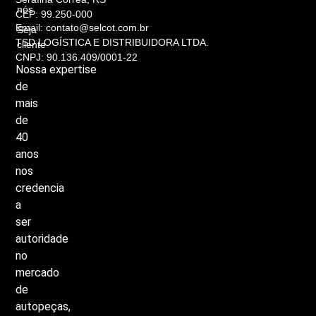
nós
CEP: 99.250-000
Email: contato@selcot.com.br
Seja
TSD LOGÍSTICA E DISTRIBUIDORA LTDA.
cliente
CNPJ: 90.136.409/0001-22
Nossa
expertise
de
mais
de
40
anos
nos
credencia
a
ser
autoridade
no
mercado
de
autopeças,