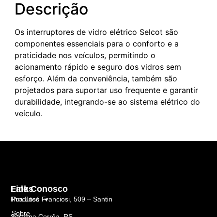
Descrição
Os interruptores de vidro elétrico Selcot são
componentes essenciais para o conforto e a
praticidade nos veículos, permitindo o
acionamento rápido e seguro dos vidros sem
esforço. Além da conveniência, também são
projetados para suportar uso frequente e garantir
durabilidade, integrando-se ao sistema elétrico do
veículo.
Links
Fale Conosco
Rua José Franciosi, 509 – Santin
Produtos
Sobre
Serafina Corrêa, RS