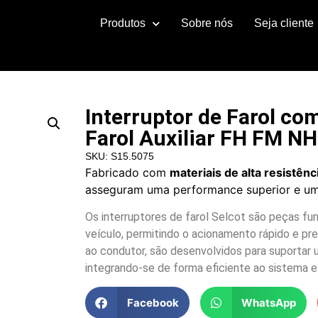
Produtos
Sobre nós
Seja cliente
Interruptor de Farol co
Farol Auxiliar FH FM N
SKU: S15.5075
Fabricado com
materiais de alta resistênc
asseguram uma performance superior e uma
Os interruptores de farol Selcot são peças fun
veículo, permitindo o acionamento rápido e pre
ao condutor, são desenvolvidos para suportar u
integrando-se de forma eficiente ao sistema el
Facebook
WhatsApp