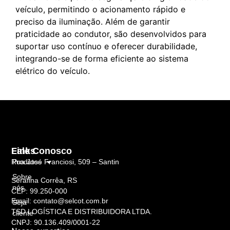
veículo, permitindo o acionamento rápido e
preciso da iluminação. Além de garantir
praticidade ao condutor, são desenvolvidos para
suportar uso contínuo e oferecer durabilidade,
integrando-se de forma eficiente ao sistema
elétrico do veículo.
Links
Fale Conosco
Rua José Franciosi, 509 – Santin
Produtos
Sobre
Serafina Corrêa, RS
nós
CEP: 99.250-000
Email: contato@selcot.com.br
Seja
TSD LOGÍSTICA E DISTRIBUIDORA LTDA.
cliente
CNPJ: 90.136.409/0001-22