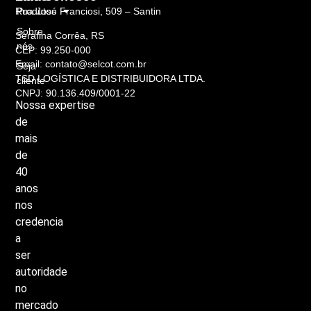
Rua José Franciosi, 509 – Santin
Produtos
Sobre
Serafina Corrêa, RS
nós
CEP: 99.250-000
Email: contato@selcot.com.br
Seja
TSD LOGÍSTICA E DISTRIBUIDORA LTDA.
cliente
CNPJ: 90.136.409/0001-22
Nossa
expertise
de
mais
de
40
anos
nos
credencia
a
ser
autoridade
no
mercado