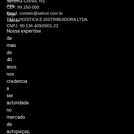
Serafina Corrêa, RS
nós
CEP: 99.250-000
Email: contato@selcot.com.br
Seja
TSD LOGÍSTICA E DISTRIBUIDORA LTDA.
cliente
CNPJ: 90.136.409/0001-22
Nossa
expertise
de
mais
de
40
anos
nos
credencia
a
ser
autoridade
no
mercado
de
autopeças,