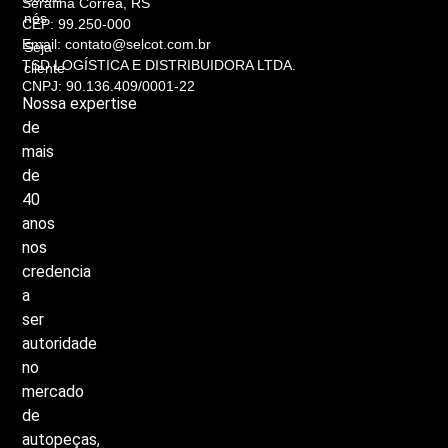
Serafina Corrêa, RS
nós
CEP: 99.250-000
Email: contato@selcot.com.br
Seja
TSD LOGÍSTICA E DISTRIBUIDORA LTDA.
cliente
CNPJ: 90.136.409/0001-22
Nossa
expertise
de
mais
de
40
anos
nos
credencia
a
ser
autoridade
no
mercado
de
autopeças,