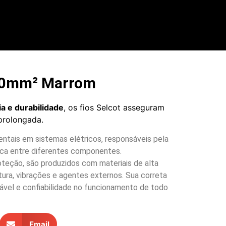
,00mm² Marrom
ia e durabilidade
, os fios Selcot asseguram
prolongada.
ntais em sistemas elétricos, responsáveis pela
rica entre diferentes componentes.
oteção, são produzidos com materiais de alta
ura, vibrações e agentes externos. Sua correta
vel e confiabilidade no funcionamento de todo
Email