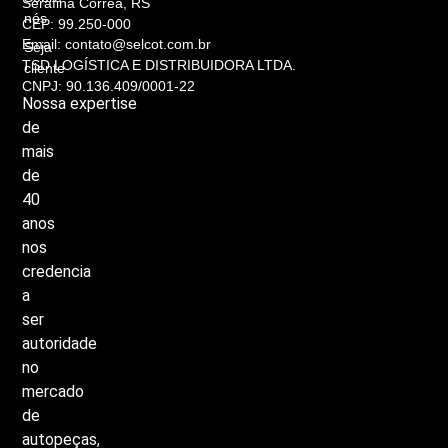
Serafina Corrêa, RS
nós
CEP: 99.250-000
Email: contato@selcot.com.br
Seja
TSD LOGÍSTICA E DISTRIBUIDORA LTDA.
cliente
CNPJ: 90.136.409/0001-22
Nossa
expertise
de
mais
de
40
anos
nos
credencia
a
ser
autoridade
no
mercado
de
autopeças,