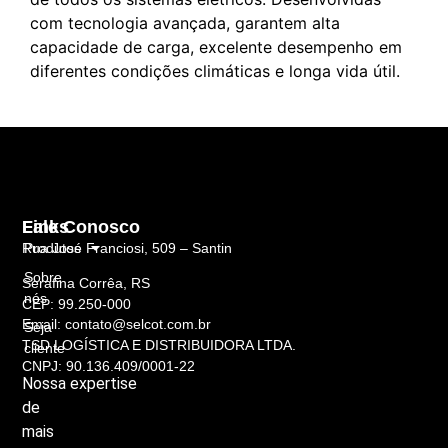
com tecnologia avançada, garantem alta
capacidade de carga, excelente desempenho em
diferentes condições climáticas e longa vida útil.
Links
Fale Conosco
Rua José Franciosi, 509 – Santin
Produtos
Sobre
Serafina Corrêa, RS
nós
CEP: 99.250-000
Email: contato@selcot.com.br
Seja
TSD LOGÍSTICA E DISTRIBUIDORA LTDA.
cliente
CNPJ: 90.136.409/0001-22
Nossa
expertise
de
mais