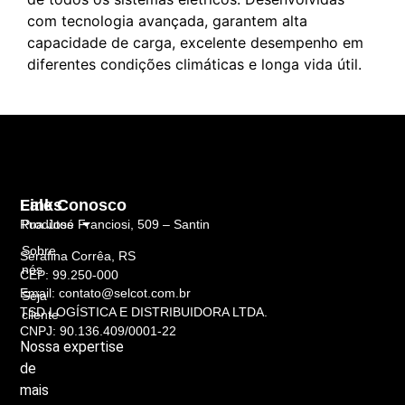
com tecnologia avançada, garantem alta
capacidade de carga, excelente desempenho em
diferentes condições climáticas e longa vida útil.
Links
Fale Conosco
Rua José Franciosi, 509 – Santin
Produtos
Sobre
Serafina Corrêa, RS
nós
CEP: 99.250-000
Email: contato@selcot.com.br
Seja
TSD LOGÍSTICA E DISTRIBUIDORA LTDA.
cliente
CNPJ: 90.136.409/0001-22
Nossa
expertise
de
mais