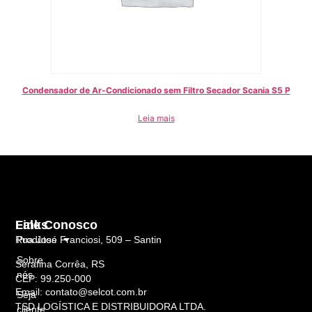
Condensador de Ar-Condicionado sem Filtro Secador Scania S5 P
Leia mais
Links
Fale Conosco
Rua José Franciosi, 509 – Santin
Produtos
Sobre
Serafina Corrêa, RS
nós
CEP: 99.250-000
Email: contato@selcot.com.br
Seja
TSD LOGÍSTICA E DISTRIBUIDORA LTDA.
cliente