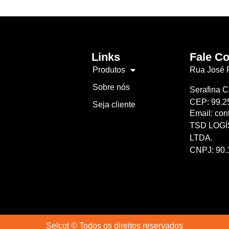
Links
Fale C
Produtos
Rua José F
Sobre nós
Serafina C
CEP: 99.2
Seja cliente
Email: con
TSD LOGÍ
LTDA.
CNPJ: 90.
Selcot © Todos os direitos reservados