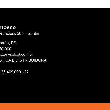
onosco
ranciosi, 509 – Santin
orrêa, RS
50-000
tato@selcot.com.br
STICA E DISTRIBUIDORA
136.409/0001-22