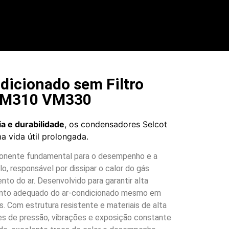
icionado sem Filtro
VM310 VM330
ia e durabilidade
, os condensadores Selcot
 vida útil prolongada.
onente fundamental para o desempenho e a
o, responsável por dissipar o calor do gás
ento do ar. Desenvolvido para garantir alta
amento adequado do ar-condicionado mesmo em
. Com estrutura resistente e materiais de alta
ões de pressão, vibrações e exposição constante