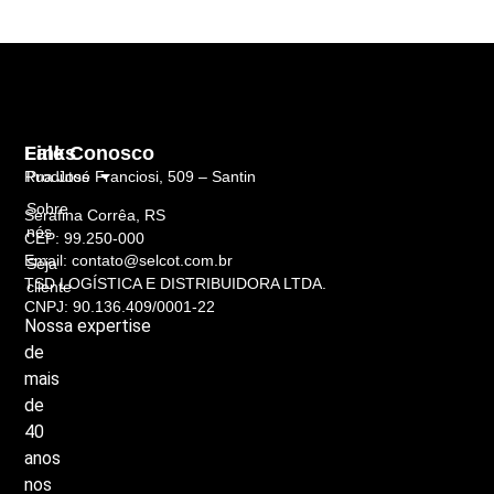
Links
Fale Conosco
Rua José Franciosi, 509 – Santin
Produtos
Sobre
Serafina Corrêa, RS
nós
CEP: 99.250-000
Email: contato@selcot.com.br
Seja
TSD LOGÍSTICA E DISTRIBUIDORA LTDA.
cliente
CNPJ: 90.136.409/0001-22
Nossa
expertise
de
mais
de
40
anos
nos